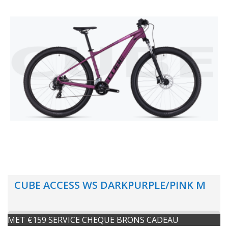
CUBE ACCESS WS DARKPURPLE/PINK M
MET €159 SERVICE CHEQUE BRONS CADEAU