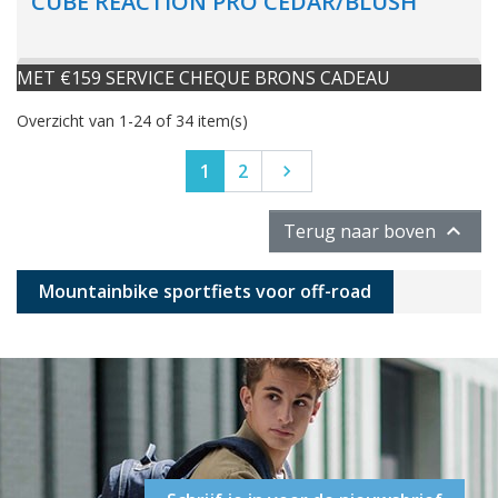
CUBE REACTION PRO CEDAR/BLUSH
MET €159 SERVICE CHEQUE BRONS CADEAU
Overzicht van 1-24 of 34 item(s)
Volgende
1
2


Terug naar boven
Mountainbike sportfiets voor off-road