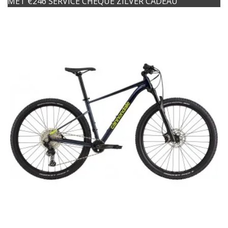
MET €246 SERVICE CHEQUE ZILVER CADEAU