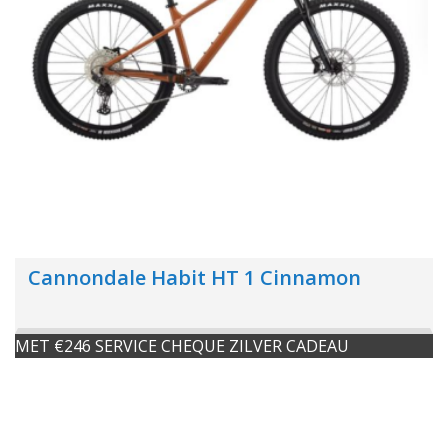
Cannondale Habit HT 1 Cinnamon
MET €246 SERVICE CHEQUE ZILVER CADEAU