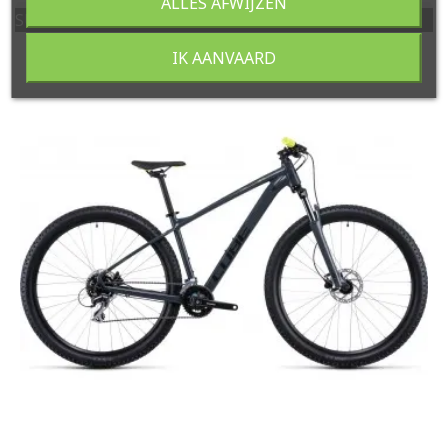
ALLES AFWIJZEN
SUPERDEAL! OP is OP
IK AANVAARD