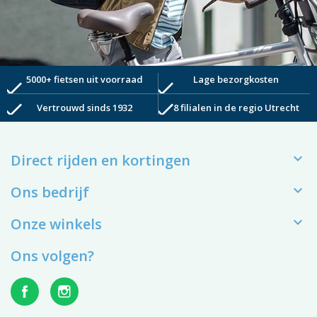
5000+ fietsen uit voorraad
Lage bezorgkosten
check
check
check
check
Vertrouwd sinds 1932
8 filialen in de regio Utrecht

Direct rijden en kortingen

Ons bedrijf

Onze winkels
Ons volgen?