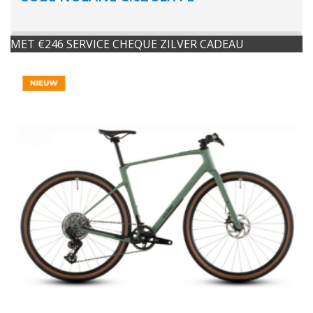
MET €246 SERVICE CHEQUE ZILVER CADEAU