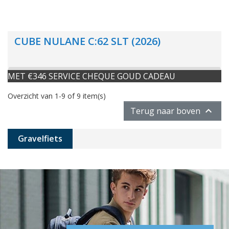
CUBE NULANE C:62 SLT (2026)
MET €346 SERVICE CHEQUE GOUD CADEAU
Overzicht van 1-9 of 9 item(s)

Terug naar boven
Gravelfiets