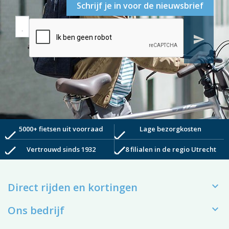
Schrijf je in voor de nieuwsbrief
send
5000+ fietsen uit voorraad
Lage bezorgkosten
check
check
check
check
Vertrouwd sinds 1932
8 filialen in de regio Utrecht

Direct rijden en kortingen

Ons bedrijf