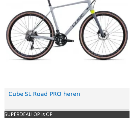
Cube SL Road PRO heren
SUPERDEAL! OP is OP