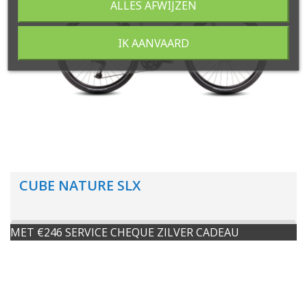
ALLES AFWIJZEN
IK AANVAARD
CUBE NATURE SLX
MET €246 SERVICE CHEQUE ZILVER CADEAU