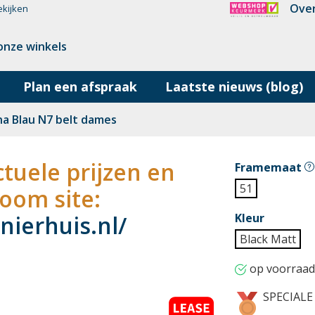
Over
ekijken
onze winkels
Plan een afspraak
Laatste nieuws (blog)
na Blau N7 belt dames
tuele prijzen en
Framemaat
51
oom site:
ierhuis.nl/
Kleur
Black Matt
op voorraad
SPECIALE