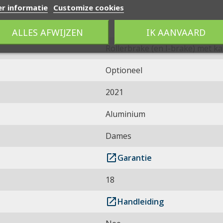
r informatie
Customize cookies
ALLES AFWIJZEN
IK AANVAARD
Rollerbrake (en I-brake) met k
Optioneel
2021
Aluminium
Dames
launch
Garantie
18
launch
Handleiding