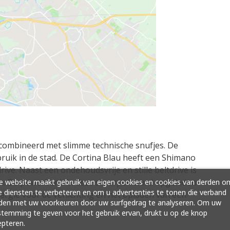
ecombineerd met slimme technische snufjes. De
ruik in de stad. De Cortina Blau heeft een Shimano
ive. Naast een ondehoudsvrije en stille beltdrive is
en. De powerbank in deze stuurpen word opgeladen
 website maakt gebruik van eigen cookies en cookies van derden o
 diensten te verbeteren en om u advertenties te tonen die verband
rgie voor de verlichting en het opladen van een
den met uw voorkeuren door uw surfgedrag te analyseren. Om uw
temming te geven voor het gebruik ervan, drukt u op de knop
pteren.