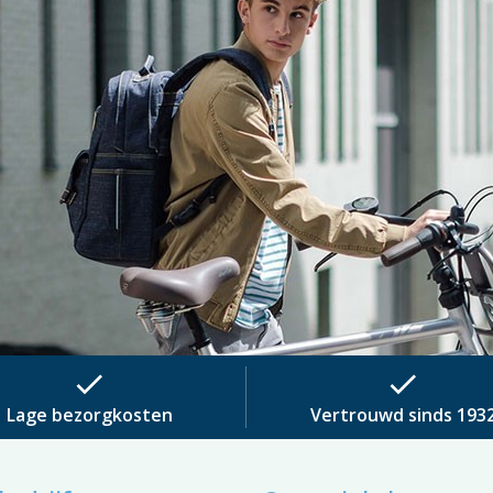
check
check
Lage bezorgkosten
Vertrouwd sinds 193