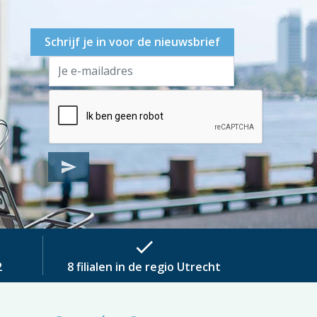
Schrijf je in voor de nieuwsbrief
send
check
2
8 filialen in de regio Utrecht