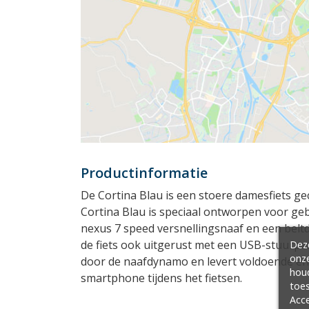
Productinformatie
De Cortina Blau is een stoere damesfiets g
Cortina Blau is speciaal ontworpen voor geb
nexus 7 speed versnellingsnaaf en een beltdr
de fiets ook uitgerust met een USB-stuurp
Deze
onze
door de naafdynamo en levert voldoende ene
hou
smartphone tijdens het fietsen.
toes
Acce