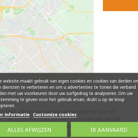
 website maakt gebruik van eigen cookies en cookies van derden o
 diensten te verbeteren en om u advertenties te tonen die verband
den met uw voorkeuren door uw surfgedrag te analyseren. Om uw
temming te geven voor het gebruik ervan, drukt u op de knop
pteren.
tijlvol, efficiënt en zonder gedoe door de stad wil
r informatie
Customize cookies
rt de sportieve looks van een mountainbike met de
agelijks gebruik. Denk aan een Gates CDX
ALLES AFWIJZEN
IK AANVAARD
ersnellingen en krachtige hydraulische schijfremmen