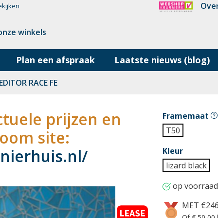
Over
ekijken
onze winkels
Plan een afspraak
Laatste nieuws (blog)
EDITOR RACE FE
tuele prijzen en
Framemaat
T50
oom site:
ierhuis.nl/
Kleur
lizard black
op voorraad
MET €246
Of € 50,00 