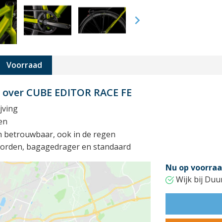

Voorraad
t over CUBE EDITOR RACE FE
jving
en
n betrouwbaar, ook in de regen
tborden, bagagedrager en standaard
Nu op voorraa
Wijk bij Duu