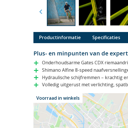

Productinformatie
Specificaties
Plus- en minpunten van de exper
Onderhoudsarme Gates CDX riemaandri
add
Shimano Alfine 8-speed naafversnelling
add
Hydraulische schijfremmen – krachtig e
add
Volledig uitgerust met verlichting, spa
add
Voorraad in winkels