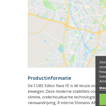
Deze
onze
hou
toes
Productinformatie
Acce
De CUBE Editor Race FE is dé keuze voor wie s
Mee
bewegen. Deze moderne stadsfiets combinee
slimme, onderhoudsarme technologie voor d
riemaandrijving, 8 interne Shimano Alfine v