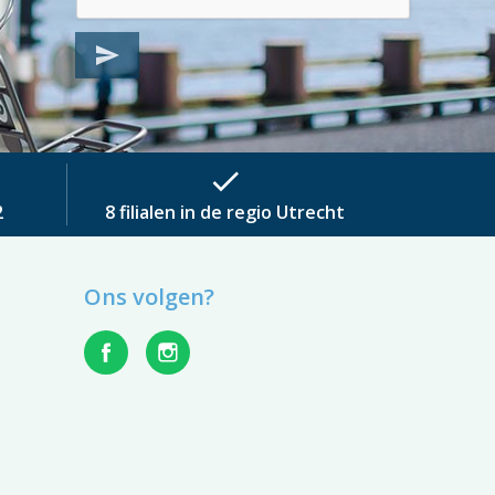
send
check
2
8 filialen in de regio Utrecht
Ons volgen?