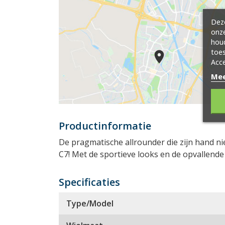
Deze
onze
hou
toes
Acce
Mee
Productinformatie
De pragmatische allrounder die zijn hand ni
C7! Met de sportieve looks en de opvallende
Specificaties
Type/Model