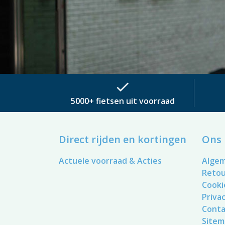
check
5000+ fietsen uit voorraad
Direct rijden en kortingen
Ons 
Actuele voorraad & Acties
Alge
Reto
Cooki
Privac
Conta
Sitem