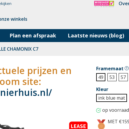
Over
ekijken
onze winkels
Plan een afspraak
Laatste nieuws (blog)
LLE CHAMONIX C7
tuele prijzen en
Framemaat
49
53
57
oom site:
ierhuis.nl/
Kleur
ink blue mat
op voorraad
MET €15