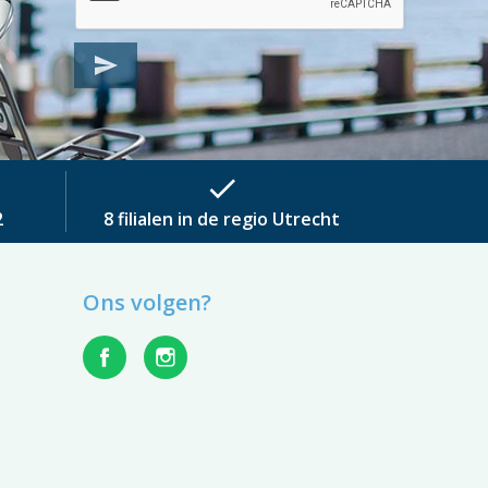
send
check
2
8 filialen in de regio Utrecht
Ons volgen?