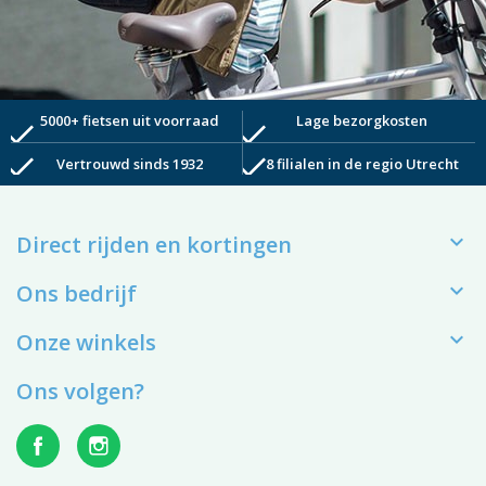
5000+ fietsen uit voorraad
Lage bezorgkosten
check
check
check
check
Vertrouwd sinds 1932
8 filialen in de regio Utrecht

Direct rijden en kortingen

Ons bedrijf

Onze winkels
Ons volgen?