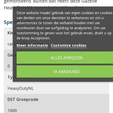
gemonteerd. Buiten dat heeft deze Gazelle
HeavyDutyNL een relaxte zithouding.
Deze website maakt gebruik van eigen cookies en cookies
van derden om onze diensten te verbeteren en om u
Specificaties
advertenties te tonen die verband houden met uw
voorkeuren door uw surfgedrag te analyseren. Om uw
Kleur
toestemming te geven voor het gebruik ervan, drukt u op
de knop Accepteren.
caramel khaki glans
Meer informatie
Customize cookies
Gewicht (kg)
ALLES AFWIJZEN
0
IK AANVAARD
Type/Model
HeavyDutyNL
DST Groepcode
1A00