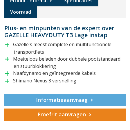
Productinformatie
Specificaties
Voorraad
Plus- en minpunten van de expert over
GAZELLE HEAVYDUTY T3 Lage instap
Gazelle's meest complete en multifunctionele
add
transportfiets
Moeiteloos beladen door dubbele pootstandaard
add
en stuurblokkering
Naafdynamo en geïntegreerde kabels
add
Shimano Nexus 3 versnelling
add
Informatieaanvraag
Proefrit aanvragen