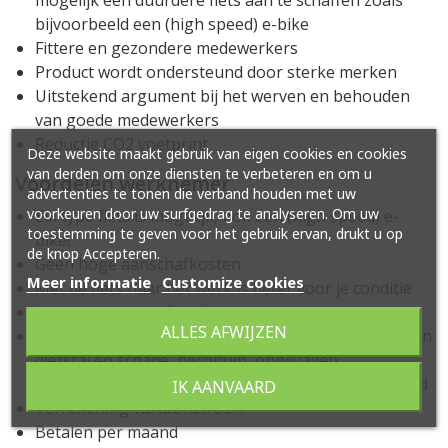
mogelijk een duurdere fiets aan te schaffen zoals
bijvoorbeeld een (high speed) e-bike
Fittere en gezondere medewerkers
Product wordt ondersteund door sterke merken
Uitstekend argument bij het werven en behouden
van goede medewerkers
Reductie CO2 voetprint
Deze website maakt gebruik van eigen cookies en cookies
van derden om onze diensten te verbeteren en om u
Voordelen werknemer
advertenties te tonen die verband houden met uw
voorkeuren door uw surfgedrag te analyseren. Om uw
Elk type fiets is mogelijk, ook een (high speed) e-
toestemming te geven voor het gebruik ervan, drukt u op
bike!
de knop Accepteren.
Geen hoge aanschafkosten
Meer informatie
Customize cookies
Met de fiets naar het werk is beter voor je conditie
Nooit meer in de file of parkeerproblemen
ALLES AFWIJZEN
Inclusief: onderhoud en reparatie, verzekering tegen
diefstal en schade, pechhulp, ongevallen
opzittende(n) verzekering en verhaalsrechtsbijstand
IK AANVAARD
Verrekening via loonstrook
Betalen per maand