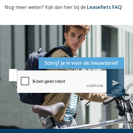
Nog meer weten? Kijk dan hier bij de
Leasefiets FAQ
Schrijf je in voor de nieuwsbrief
send