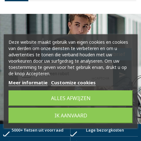
Deze website maakt gebruik van eigen cookies en cookies
van derden om onze diensten te verbeteren en om u
Schrijf je in voor de nieuwsbrief
advertenties te tonen die verband houden met uw
voorkeuren door uw surfgedrag te analyseren. Om uw
toestemming te geven voor het gebruik ervan, drukt u op
de knop Accepteren.
send
Meer informatie
Customize cookies
ALLES AFWIJZEN
IK AANVAARD
5000+ fietsen uit voorraad
Lage bezorgkosten
check
check