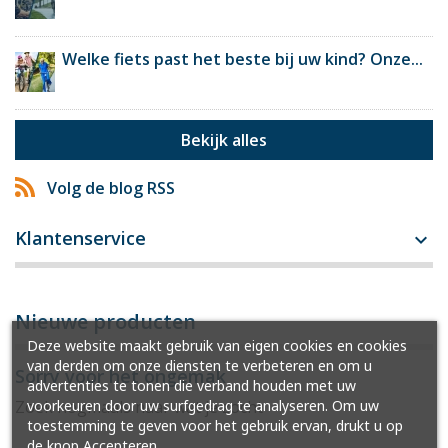
Welke fiets past het beste bij uw kind? Onze...
Bekijk alles
Volg de blog RSS
Klantenservice

Nieuwe producten
Deze website maakt gebruik van eigen cookies en cookies
van derden om onze diensten te verbeteren en om u
Sorry voor het ongemak
advertenties te tonen die verband houden met uw
voorkeuren door uw surfgedrag te analyseren. Om uw
Zoek nogmaals naar wat je zocht
toestemming te geven voor het gebruik ervan, drukt u op
de knop Accepteren.