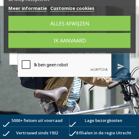
Meer informatie
Customize cookies
ALLES AFWIJZEN
IK AANVAARD
Schrijf je in voor de nieuwsbrief
send
5000+ fietsen uit voorraad
Lage bezorgkosten
check
check
check
check
Vertrouwd sinds 1932
8 filialen in de regio Utrecht