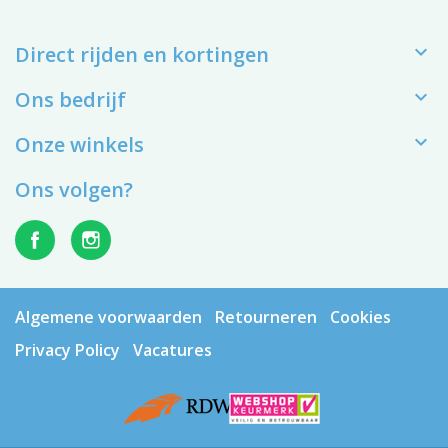

Direct rijden en kortingen

Ons bedrijf

Onze winkels
Ons volgen?
Algemene voorwaarden
Retourneren
Cookies
Privacy Policy
Vacatures