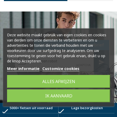
Deze website maakt gebruik van eigen cookies en cookies
van derden om onze diensten te verbeteren en om u
Schrijf je in voor de nieuwsbrief
advertenties te tonen die verband houden met uw
voorkeuren door uw surfgedrag te analyseren. Om uw
toestemming te geven voor het gebruik ervan, drukt u op
de knop Accepteren.
send
Meer informatie
Customize cookies
ALLES AFWIJZEN
IK AANVAARD
5000+ fietsen uit voorraad
Lage bezorgkosten
check
check