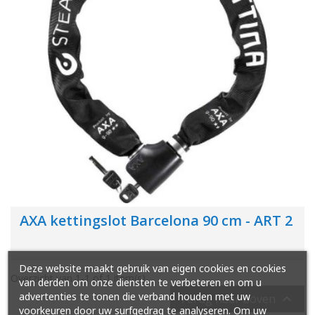
AXA kettingslot Barcelona 90 cm - ART 2
Deze website maakt gebruik van eigen cookies en cookies
Overzicht van 1-1 of 1 item(s)
van derden om onze diensten te verbeteren en om u
advertenties te tonen die verband houden met uw

Terug naar boven
voorkeuren door uw surfgedrag te analyseren. Om uw