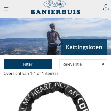

Kettingsloten
Filter
Overzicht van 1-1 of 1 item(s)