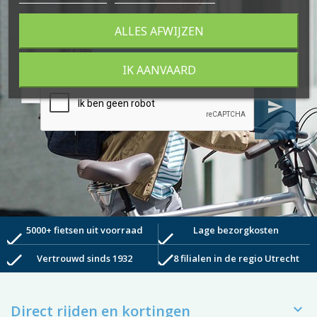
ALLES AFWIJZEN
Schrijf je in voor de nieuwsbrief
IK AANVAARD
send
5000+ fietsen uit voorraad
Lage bezorgkosten
check
check
check
check
Vertrouwd sinds 1932
8 filialen in de regio Utrecht

Direct rijden en kortingen