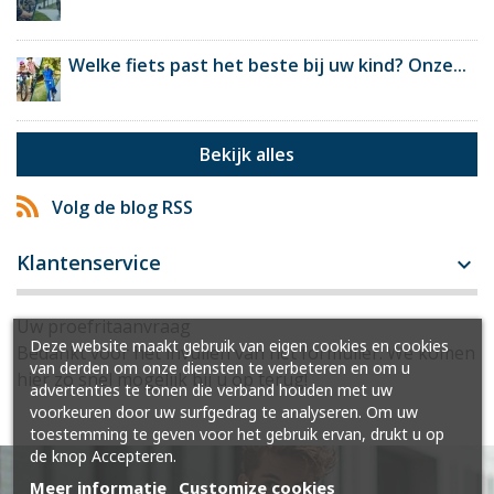
Welke fiets past het beste bij uw kind? Onze...
Bekijk alles
Volg de blog RSS
Klantenservice

Uw proefritaanvraag
Deze website maakt gebruik van eigen cookies en cookies
Bedankt voor het invullen van het formulier. We komen
van derden om onze diensten te verbeteren en om u
hier zo snel mogelijk bij u op terug!
advertenties te tonen die verband houden met uw
voorkeuren door uw surfgedrag te analyseren. Om uw
toestemming te geven voor het gebruik ervan, drukt u op
de knop Accepteren.
Meer informatie
Customize cookies