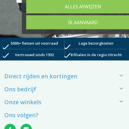
ALLES AFWIJZEN
IK AANVAARD
5000+ fietsen uit voorraad
Lage bezorgkosten
check
check
check
check
Vertrouwd sinds 1932
8 filialen in de regio Utrecht

Direct rijden en kortingen

Ons bedrijf

Onze winkels
Ons volgen?