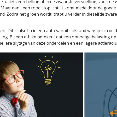
ie: u fiets een helling af in de zwaarste versnelling, voelt 
. Maar dan... een rood stoplicht! U komt mede door de goed
and. Zodra het groen wordt, trapt u verder in diezelfde zwar
cht. Dit is alsof u in een auto vanuit stilstand wegrijdt in de
ing. Bij een e-bike betekent dat een onnodige belasting op d
ellere slijtage van deze onderdelen en een lagere actieradiu