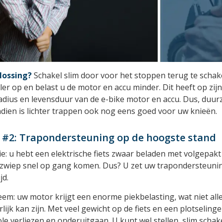
lossing?
Schakel slim door voor het stoppen terug te schakel
er op en belast u de motor en accu minder. Dit heeft op zijn
radius en levensduur van de e-bike motor en accu. Dus, du
dien is lichter trappen ook nog eens goed voor uw knieën.
 #2: Trapondersteuning op de hoogste stand
ie: u hebt een elektrische fiets zwaar beladen met volgepakt f
e zwiep snel op gang komen. Dus? U zet uw trapondersteuning
jd.
em: uw motor krijgt een enorme piekbelasting, wat niet all
lijk kan zijn. Met veel gewicht op de fiets en een plotselin
le verliezen en onderuitgaan. U kunt wel stellen, slim schake