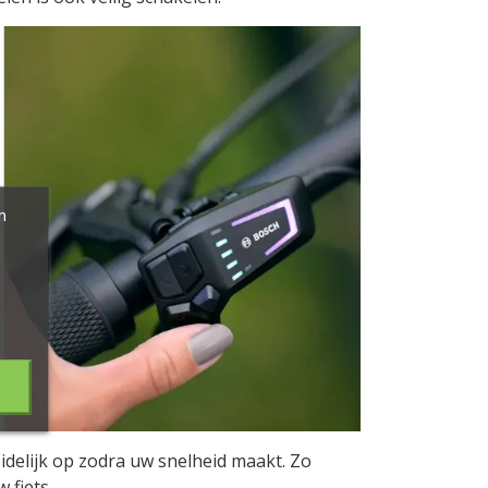
m
idelijk op zodra uw snelheid maakt. Zo
 fiets.