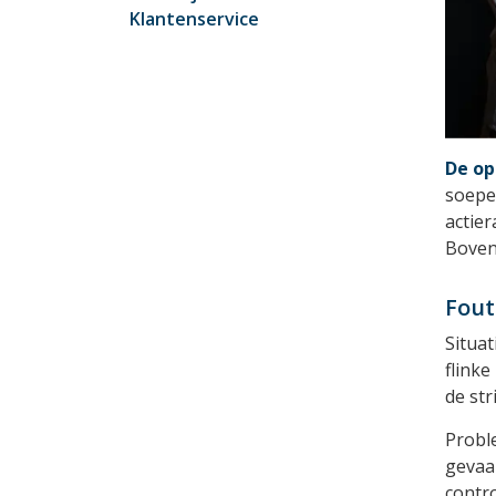
Klantenservice
De op
soepel
actie
Boven
Fout
Situat
flink
de stri
Proble
gevaar
contro