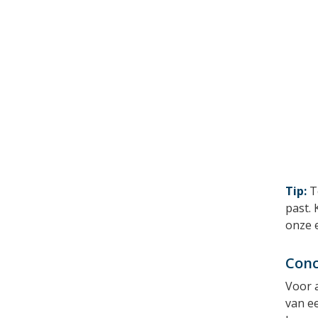
Tip:
Te
past. 
onze e
Conc
Voor a
van ee