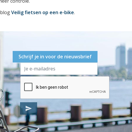
meer controle.
e blog
Veilig fietsen op een e-bike
.
Schrijf je in voor de nieuwsbrief
send