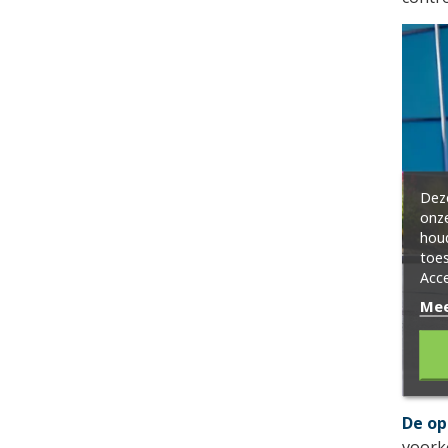
Deze
onze
hou
toes
Acce
Mee
De op
voork