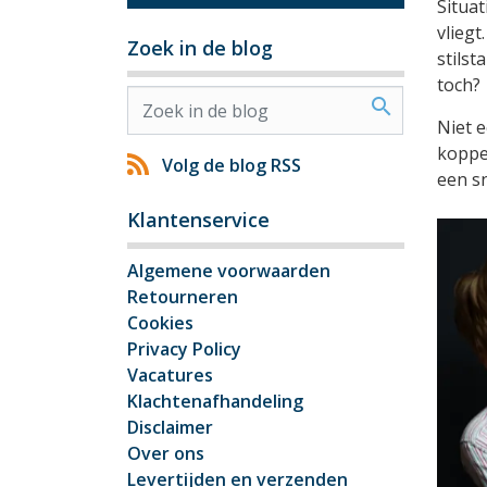
Situat
vliegt
Zoek in de blog
stilst
toch?
search
Niet e
koppel
Volg de blog RSS
een sn
Klantenservice
Algemene voorwaarden
Retourneren
Cookies
Privacy Policy
Vacatures
Klachtenafhandeling
Disclaimer
Over ons
Levertijden en verzenden