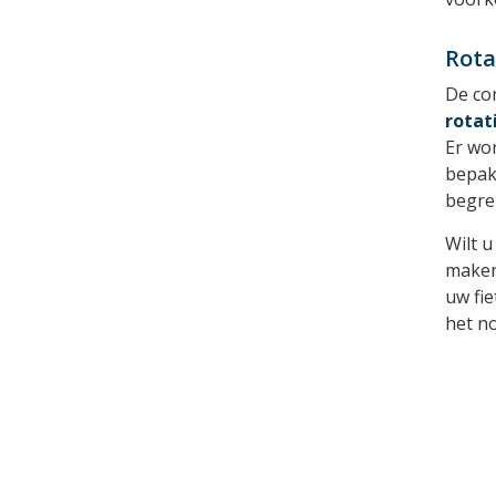
Rota
De con
rotat
Er wor
bepakk
begre
Wilt 
maken
uw fie
het no