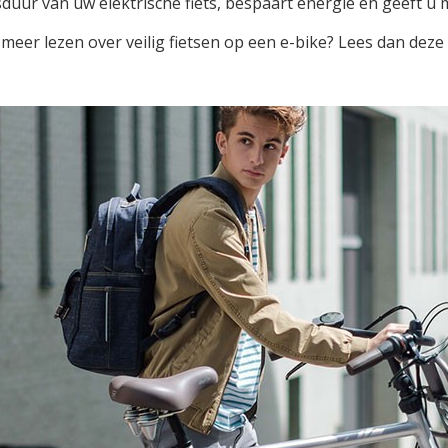
duur van uw elektrische fiets, bespaart energie en geeft u 
 meer lezen over veilig fietsen op een e-bike? Lees dan dez