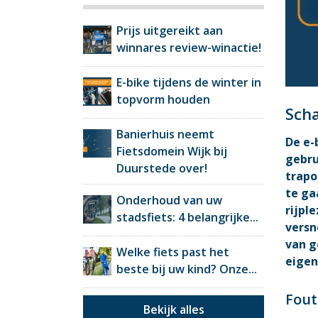
Prijs uitgereikt aan
winnares review-winactie!
E-bike tijdens de winter in
topvorm houden
Scha
Banierhuis neemt
De e-
Fietsdomein Wijk bij
gebru
Duurstede over!
trapo
te ga
Onderhoud van uw
rijpl
stadsfiets: 4 belangrijke...
versn
van g
Welke fiets past het
eigen
beste bij uw kind? Onze...
Fout
Bekijk alles