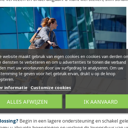
 website maakt gebruik van eigen cookies en cookies van derden o
 diensten te verbeteren en om u advertenties te tonen die verband
den met uw voorkeuren door uw surfgedrag te analyseren. Om uw
temming te geven voor het gebruik ervan, drukt u op de knop
pteren.
r informatie
Customize cookies
ALLES AFWIJZEN
IK AANVAARD
lossing?
Begin in een lagere ondersteuning en schakel gele
omy u abrupte bewegingen en verleng de levensduur van uw