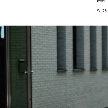
levens
Wilt u