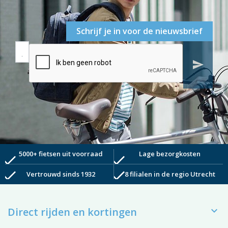
Schrijf je in voor de nieuwsbrief
send
5000+ fietsen uit voorraad
Lage bezorgkosten
check
check
check
check
Vertrouwd sinds 1932
8 filialen in de regio Utrecht

Direct rijden en kortingen