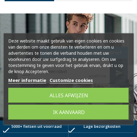
Deze website maakt gebruik van eigen cookies en cookies
van derden om onze diensten te verbeteren en om u
Schrijf je in voor de nieuwsbrief
advertenties te tonen die verband houden met uw
voorkeuren door uw surfgedrag te analyseren. Om uw
toestemming te geven voor het gebruik ervan, drukt u op
de knop Accepteren.
send
Meer informatie
Customize cookies
ALLES AFWIJZEN
IK AANVAARD
5000+ fietsen uit voorraad
Lage bezorgkosten
check
check