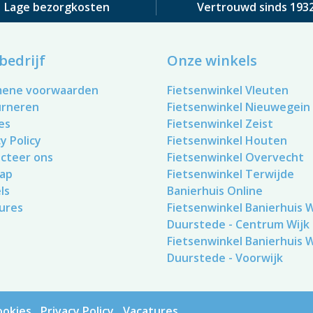
Lage bezorgkosten
Vertrouwd sinds 193
bedrijf
Onze winkels
mene voorwaarden
Fietsenwinkel Vleuten
urneren
Fietsenwinkel Nieuwegein
es
Fietsenwinkel Zeist
y Policy
Fietsenwinkel Houten
cteer ons
Fietsenwinkel Overvecht
ap
Fietsenwinkel Terwijde
ls
Banierhuis Online
ures
Fietsenwinkel Banierhuis Wi
Duurstede - Centrum Wijk
Fietsenwinkel Banierhuis Wi
Duurstede - Voorwijk
ookies
Privacy Policy
Vacatures