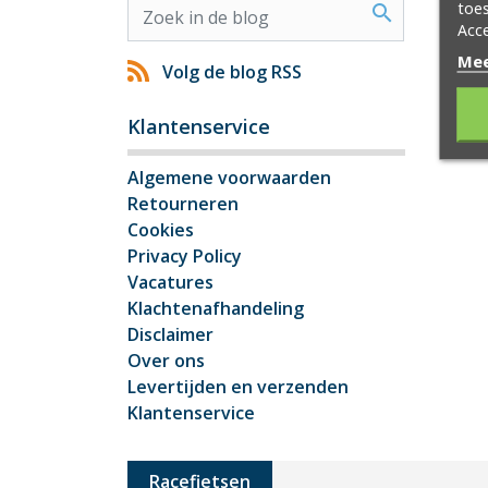
toes
search
Acce
Mee
Volg de blog RSS
Klantenservice
Algemene voorwaarden
Retourneren
Cookies
Privacy Policy
Vacatures
Klachtenafhandeling
Disclaimer
Over ons
Levertijden en verzenden
Klantenservice
Racefietsen