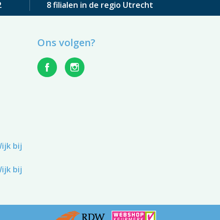
2
8 filialen in de regio Utrecht
Ons volgen?
jk bij
jk bij