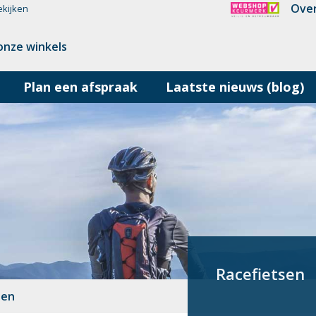
Over
ekijken
onze winkels
Plan een afspraak
Laatste nieuws (blog)
Racefietsen
sen