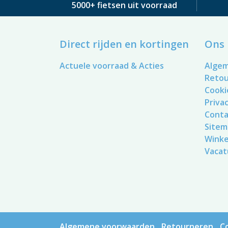
5000+ fietsen uit voorraad
Direct rijden en kortingen
Ons 
Actuele voorraad & Acties
Alge
Reto
Cooki
Privac
Conta
Sitem
Winke
Vacat
Algemene voorwaarden
Retourneren
C