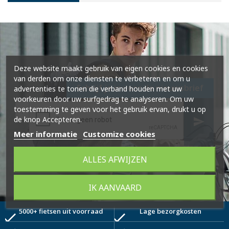
Deze website maakt gebruik van eigen cookies en cookies
van derden om onze diensten te verbeteren en om u
Schrijf je in voor de nieuwsbrief
advertenties te tonen die verband houden met uw
voorkeuren door uw surfgedrag te analyseren. Om uw
toestemming te geven voor het gebruik ervan, drukt u op
de knop Accepteren.
send
Meer informatie
Customize cookies
ALLES AFWIJZEN
IK AANVAARD
5000+ fietsen uit voorraad
Lage bezorgkosten
check
check