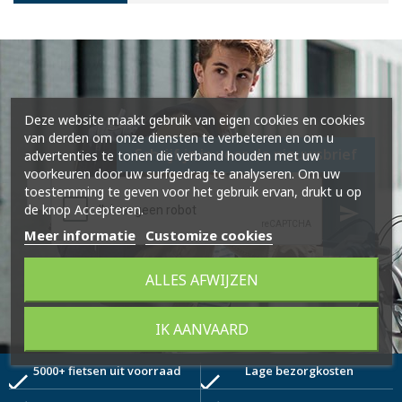
Deze website maakt gebruik van eigen cookies en cookies
van derden om onze diensten te verbeteren en om u
Schrijf je in voor de nieuwsbrief
advertenties te tonen die verband houden met uw
voorkeuren door uw surfgedrag te analyseren. Om uw
toestemming te geven voor het gebruik ervan, drukt u op
de knop Accepteren.
send
Meer informatie
Customize cookies
ALLES AFWIJZEN
IK AANVAARD
5000+ fietsen uit voorraad
Lage bezorgkosten
check
check