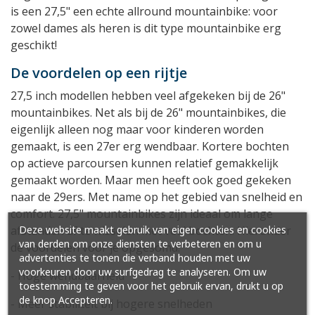
is een 27,5" een echte allround mountainbike: voor
zowel dames als heren is dit type mountainbike erg
geschikt!
De voordelen op een rijtje
27,5 inch modellen hebben veel afgekeken bij de 26"
mountainbikes. Net als bij de 26" mountainbikes, die
eigenlijk alleen nog maar voor kinderen worden
gemaakt, is een 27er erg wendbaar. Kortere bochten
op actieve parcoursen kunnen relatief gemakkelijk
gemaakt worden. Maar men heeft ook goed gekeken
naar de 29ers. Met name op het gebied van snelheid en
comfort. 27,5" mountainbikes zijn ideaal om lange
afstanden af te wisselen met veel bochten. Hieronder
Deze website maakt gebruik van eigen cookies en cookies
van derden om onze diensten te verbeteren en om u
de voordelen voor je opgesomd:
advertenties te tonen die verband houden met uw
voorkeuren door uw surfgedrag te analyseren. Om uw
- Hoge wendbaarheid
toestemming te geven voor het gebruik ervan, drukt u op
de knop Accepteren.
- Meer stabiliteit bij hogere snelheden