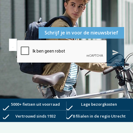
Schrijf je in voor de nieuwsbrief
send
5000+ fietsen uit voorraad
Lage bezorgkosten
check
check
check
check
Vertrouwd sinds 1932
8 filialen in de regio Utrecht