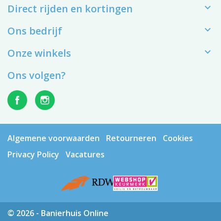

Direct rijden en kortingen

Ons bedrijf

Onze winkels
Ons volgen?
Algemene voorwaarden
Retourneren
Cookies
Privacy Policy
Vacatures
© 2026 - Banierhuis Online