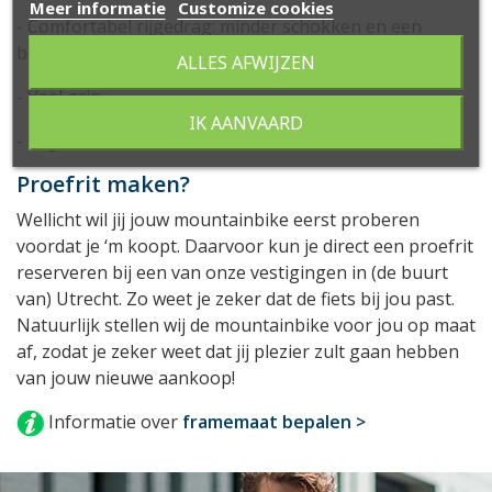
Meer informatie
Customize cookies
- Comfortabel rijgedrag: minder schokken en een
betere zithouding
ALLES AFWIJZEN
- Veel grip
IK AANVAARD
- Lagere rolweerstand
Proefrit maken?
Wellicht wil jij jouw mountainbike eerst proberen
voordat je ‘m koopt. Daarvoor kun je direct een proefrit
reserveren bij een van onze vestigingen in (de buurt
van) Utrecht. Zo weet je zeker dat de fiets bij jou past.
Natuurlijk stellen wij de mountainbike voor jou op maat
af, zodat je zeker weet dat jij plezier zult gaan hebben
van jouw nieuwe aankoop!
Informatie over
framemaat bepalen >