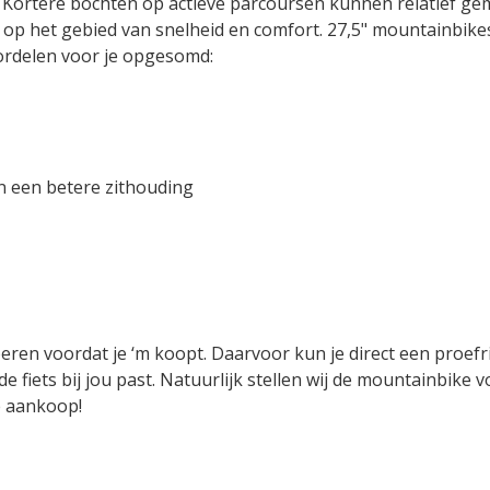
 Kortere bochten op actieve parcoursen kunnen relatief g
p het gebied van snelheid en comfort. 27,5" mountainbikes 
ordelen voor je opgesomd:
n een betere zithouding
beren voordat je ‘m koopt. Daarvoor kun je direct een proefr
de fiets bij jou past. Natuurlijk stellen wij de mountainbike 
e aankoop!