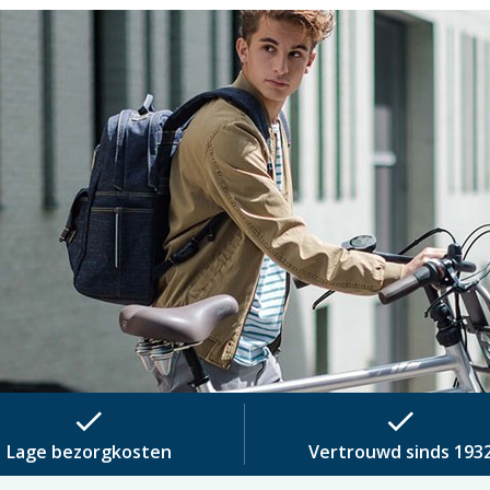
check
check
Lage bezorgkosten
Vertrouwd sinds 193