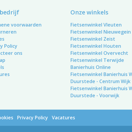
bedrijf
Onze winkels
mene voorwaarden
Fietsenwinkel Vleuten
urneren
Fietsenwinkel Nieuwegein
es
Fietsenwinkel Zeist
y Policy
Fietsenwinkel Houten
cteer ons
Fietsenwinkel Overvecht
ap
Fietsenwinkel Terwijde
ls
Banierhuis Online
ures
Fietsenwinkel Banierhuis Wi
Duurstede - Centrum Wijk
Fietsenwinkel Banierhuis Wi
Duurstede - Voorwijk
ookies
Privacy Policy
Vacatures