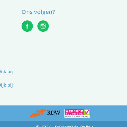
Ons volgen?
jk bij
jk bij