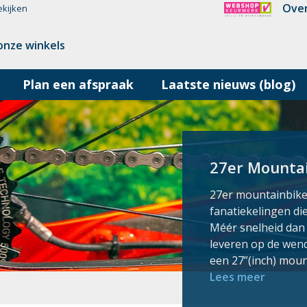
Over
ekijken
onze winkels
Plan een afspraak
Laatste nieuws (blog)
27er Mounta
27er mountainbike
fanatiekelingen di
Méér snelheid dan 
leveren op de wend
een 27”(inch) moun
Lees meer