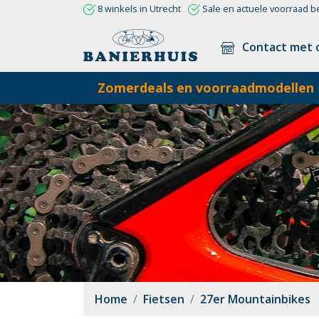
8 winkels in Utrecht
Sale en actuele voorraad b
Contact met 
Zomerdeals en voorraadmodellen
Home
Fietsen
27er Mountainbikes