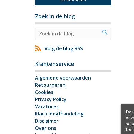
Zoek in de blog
search
Volg de blog RSS
Klantenservice
Algemene voorwaarden
Retourneren
Cookies
Privacy Policy
Vacatures
Deze
Klachtenafhandeling
onze
Disclaimer
hou
Over ons
toes