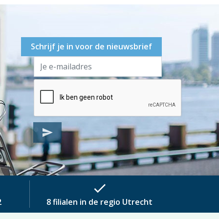
Schrijf je in voor de nieuwsbrief
send
check
2
8 filialen in de regio Utrecht