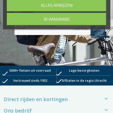
ALLES AFWIJZEN
Schrijf je in voor de nieuwsbrief
IK AANVAARD
send
5000+ fietsen uit voorraad
Lage bezorgkosten
check
check
check
check
Vertrouwd sinds 1932
8 filialen in de regio Utrecht

Direct rijden en kortingen

Ons bedrijf