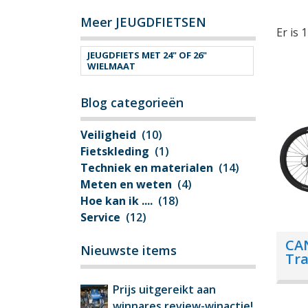
Meer JEUGDFIETSEN
Er is 
JEUGDFIETS MET 24" OF 26"
WIELMAAT
Blog categorieën
Veiligheid
(10)
Fietskleding
(1)
Techniek en materialen
(14)
Meten en weten
(4)
Hoe kan ik ....
(18)
Service
(12)
CA
Nieuwste items
Tra
Prijs uitgereikt aan
winnares review-winactie!