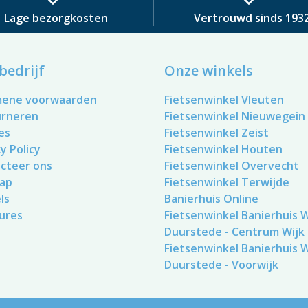
Lage bezorgkosten
Vertrouwd sinds 193
bedrijf
Onze winkels
mene voorwaarden
Fietsenwinkel Vleuten
urneren
Fietsenwinkel Nieuwegein
es
Fietsenwinkel Zeist
y Policy
Fietsenwinkel Houten
cteer ons
Fietsenwinkel Overvecht
ap
Fietsenwinkel Terwijde
ls
Banierhuis Online
ures
Fietsenwinkel Banierhuis Wi
Duurstede - Centrum Wijk
Fietsenwinkel Banierhuis Wi
Duurstede - Voorwijk