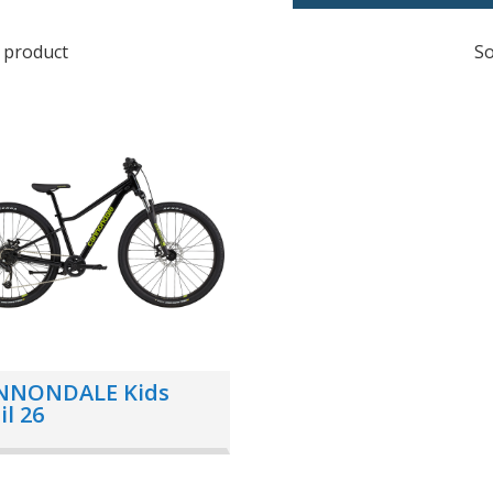
1 product
So
NNONDALE Kids
il 26