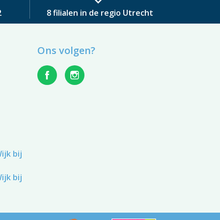
2
8 filialen in de regio Utrecht
Ons volgen?
jk bij
jk bij