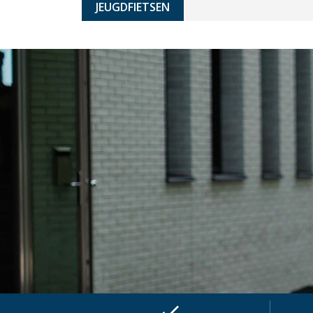
JEUGDFIETSEN
check