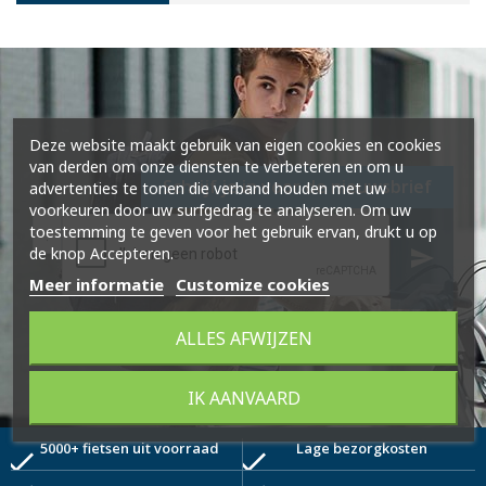
Deze website maakt gebruik van eigen cookies en cookies
van derden om onze diensten te verbeteren en om u
Schrijf je in voor de nieuwsbrief
advertenties te tonen die verband houden met uw
voorkeuren door uw surfgedrag te analyseren. Om uw
toestemming te geven voor het gebruik ervan, drukt u op
de knop Accepteren.
send
Meer informatie
Customize cookies
ALLES AFWIJZEN
IK AANVAARD
5000+ fietsen uit voorraad
Lage bezorgkosten
check
check