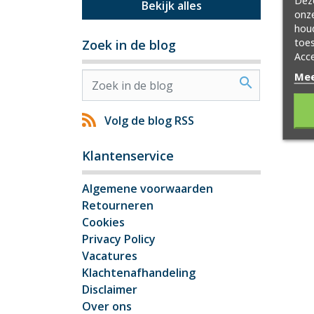
Deze
Bekijk alles
onze
hou
toes
Zoek in de blog
Acce
Mee
search
Volg de blog RSS
Klantenservice
Algemene voorwaarden
Retourneren
Cookies
Privacy Policy
Vacatures
Klachtenafhandeling
Disclaimer
Over ons