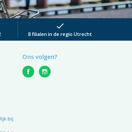
check
2
8 filialen in de regio Utrecht
Ons volgen?
jk bij