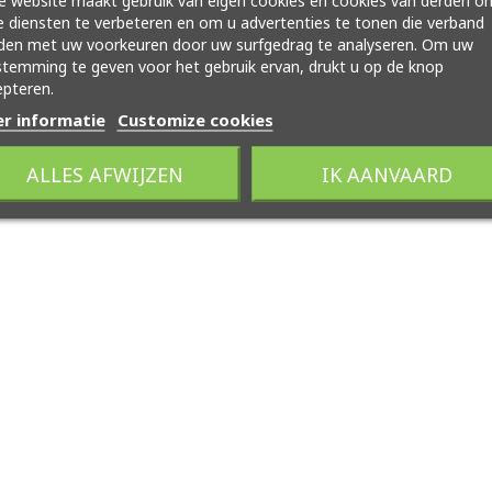
 website maakt gebruik van eigen cookies en cookies van derden o
 diensten te verbeteren en om u advertenties te tonen die verband
den met uw voorkeuren door uw surfgedrag te analyseren. Om uw
temming te geven voor het gebruik ervan, drukt u op de knop
pteren.
r informatie
Customize cookies
ALLES AFWIJZEN
IK AANVAARD