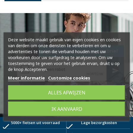
Deze website maakt gebruik van eigen cookies en cookies
van derden om onze diensten te verbeteren en om u
Schrijf je in voor de nieuwsbrief
advertenties te tonen die verband houden met uw
voorkeuren door uw surfgedrag te analyseren. Om uw
toestemming te geven voor het gebruik ervan, drukt u op
de knop Accepteren.
send
Meer informatie
Customize cookies
ALLES AFWIJZEN
IK AANVAARD
5000+ fietsen uit voorraad
Lage bezorgkosten
check
check