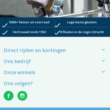
5000+ fietsen uit voorraad
Lage bezorgkosten
check
check
check
check
Vertrouwd sinds 1932
8 filialen in de regio Utrecht

Direct rijden en kortingen

Ons bedrijf

Onze winkels
Ons volgen?