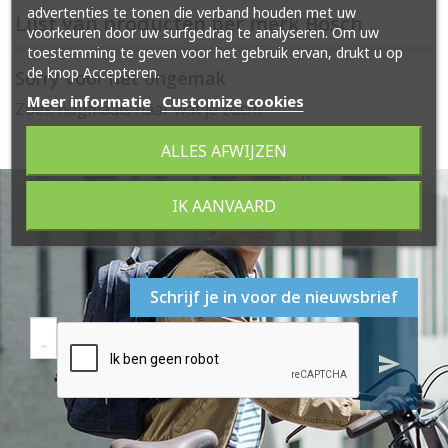
advertenties te tonen die verband houden met uw
Lijst van producten per merk Bosch
voorkeuren door uw surfgedrag te analyseren. Om uw
toestemming te geven voor het gebruik ervan, drukt u op
de knop Accepteren.
Sorry voor het ongemak
Meer informatie
Customize cookies
Zoek nogmaals naar wat je zocht
ALLES AFWIJZEN
IK AANVAARD
Schrijf je in voor de nieuwsbrief
send