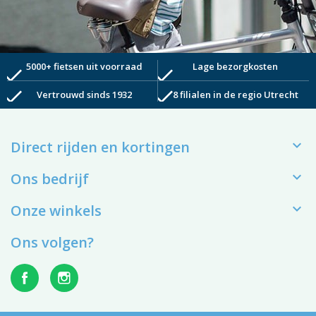
5000+ fietsen uit voorraad
Lage bezorgkosten
check
check
check
check
Vertrouwd sinds 1932
8 filialen in de regio Utrecht

Direct rijden en kortingen

Ons bedrijf

Onze winkels
Ons volgen?