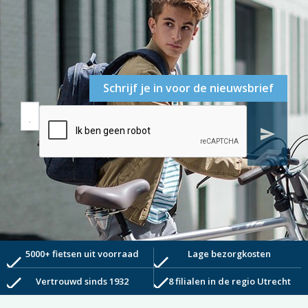
Schrijf je in voor de nieuwsbrief
send
5000+ fietsen uit voorraad
Lage bezorgkosten
check
check
check
check
Vertrouwd sinds 1932
8 filialen in de regio Utrecht