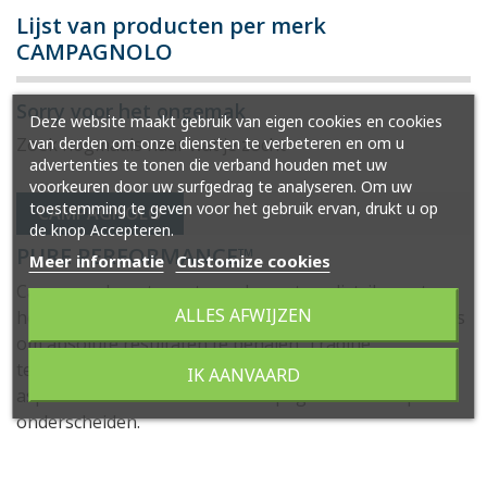
Lijst van producten per merk
CAMPAGNOLO
Sorry voor het ongemak
Deze website maakt gebruik van eigen cookies en cookies
van derden om onze diensten te verbeteren en om u
Zoek nogmaals naar wat je zocht
advertenties te tonen die verband houden met uw
voorkeuren door uw surfgedrag te analyseren. Om uw
toestemming te geven voor het gebruik ervan, drukt u op
CAMPAGNOLO
de knop Accepteren.
PURE PERFORMANCE™
Meer informatie
Customize cookies
Campagnolo ontwerpt, produceert en distribueert
ALLES AFWIJZEN
hoogwaardige componenten voor race- en gravelbikes
om absolute resultaten te behalen. Traditie,
technologische ontwikkeling en design zijn allemaal
IK AANVAARD
aspecten die de wereld van Campagnolo in elk opzicht
onderscheiden.