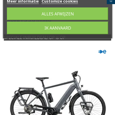
Meer informatie
Customize cookies
ALLES AFWIJZEN
Koga F3 5.0 mixed
IK AANVAARD
SPECIALE INRUILDEAL! OP is OP