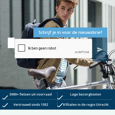
Schrijf je in voor de nieuwsbrief
send
5000+ fietsen uit voorraad
Lage bezorgkosten
check
check
check
check
Vertrouwd sinds 1932
8 filialen in de regio Utrecht