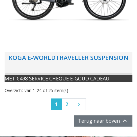
KOGA E-WORLDTRAVELLER SUSPENSION
MET €498 SERVICE CHEQUE E-GOUD CADEAU
Overzicht van 1-24 of 25 item(s)
Volgende
1
2


Terug naar boven