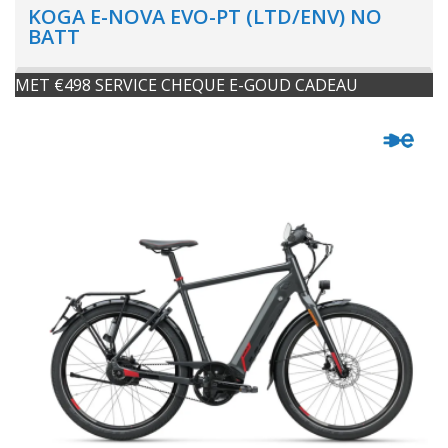
KOGA E-NOVA EVO-PT (LTD/ENV) NO
BATT
MET €498 SERVICE CHEQUE E-GOUD CADEAU