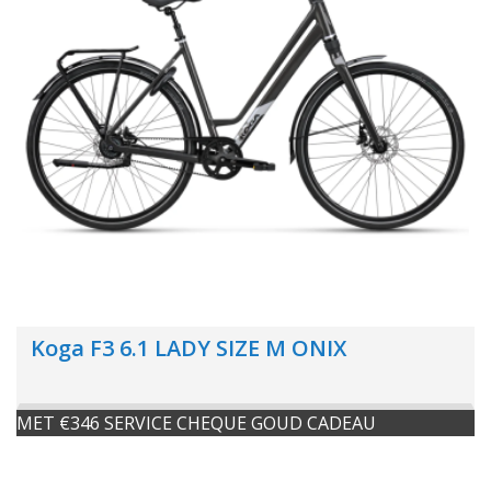
Koga F3 6.1 LADY SIZE M ONIX
MET €346 SERVICE CHEQUE GOUD CADEAU