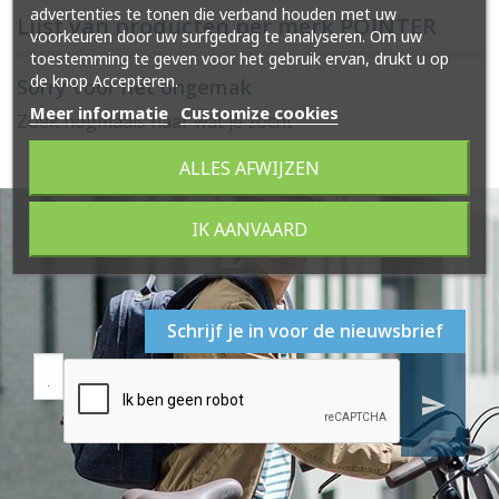
advertenties te tonen die verband houden met uw
Lijst van producten per merk POINTER
voorkeuren door uw surfgedrag te analyseren. Om uw
toestemming te geven voor het gebruik ervan, drukt u op
de knop Accepteren.
Sorry voor het ongemak
Meer informatie
Customize cookies
Zoek nogmaals naar wat je zocht
ALLES AFWIJZEN
IK AANVAARD
Schrijf je in voor de nieuwsbrief
send