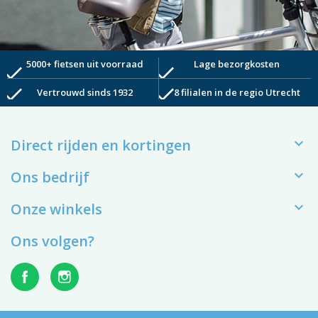
5000+ fietsen uit voorraad
Lage bezorgkosten
check
check
check
check
Vertrouwd sinds 1932
8 filialen in de regio Utrecht

Direct rijden en kortingen

Ons bedrijf

Onze winkels
Ons volgen?