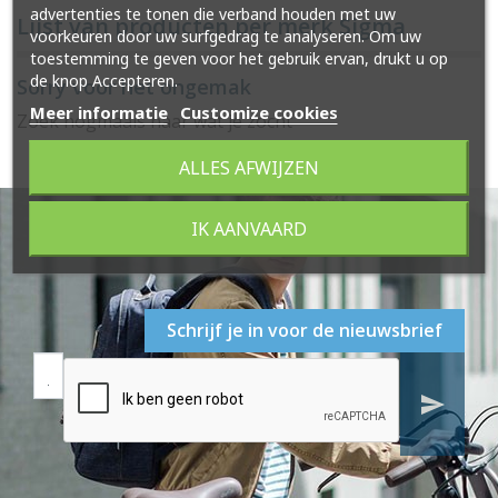
advertenties te tonen die verband houden met uw
Lijst van producten per merk Sigma
voorkeuren door uw surfgedrag te analyseren. Om uw
toestemming te geven voor het gebruik ervan, drukt u op
de knop Accepteren.
Sorry voor het ongemak
Meer informatie
Customize cookies
Zoek nogmaals naar wat je zocht
ALLES AFWIJZEN
IK AANVAARD
Schrijf je in voor de nieuwsbrief
send