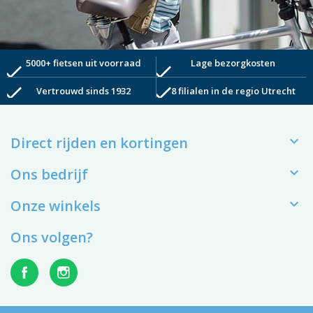
5000+ fietsen uit voorraad
Lage bezorgkosten
check
check
check
check
Vertrouwd sinds 1932
8 filialen in de regio Utrecht

Direct rijden en kortingen

Ons bedrijf

Onze winkels
Ons volgen?