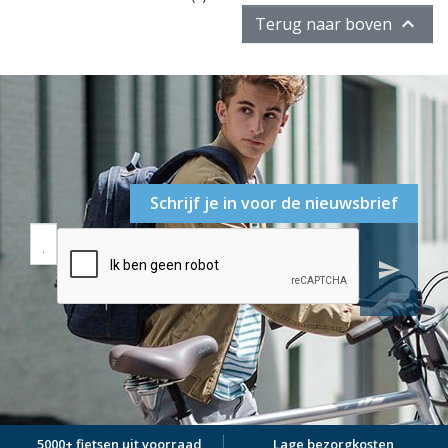

Terug naar boven
Schrijf je in voor de nieuwsbrief
send
5000+ fietsen uit voorraad
Lage bezorgkosten