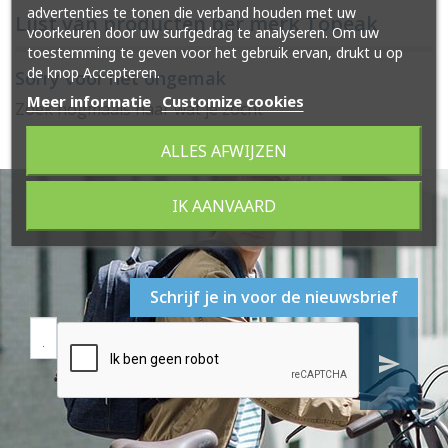
advertenties te tonen die verband houden met uw
Lijst van producten per merk Topeak
voorkeuren door uw surfgedrag te analyseren. Om uw
toestemming te geven voor het gebruik ervan, drukt u op
de knop Accepteren.
Sorry voor het ongemak
Meer informatie
Customize cookies
Zoek nogmaals naar wat je zocht
ALLES AFWIJZEN
IK AANVAARD
Schrijf je in voor de nieuwsbrief
send