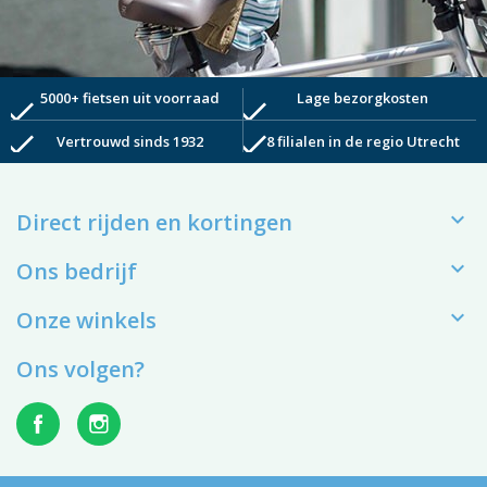
5000+ fietsen uit voorraad
Lage bezorgkosten
check
check
check
check
Vertrouwd sinds 1932
8 filialen in de regio Utrecht

Direct rijden en kortingen

Ons bedrijf

Onze winkels
Ons volgen?