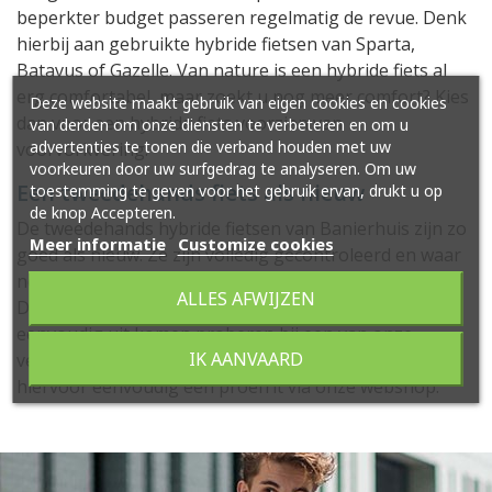
beperkter budget passeren regelmatig de revue. Denk
hierbij aan gebruikte hybride fietsen van Sparta,
Batavus of Gazelle. Van nature is een hybride fiets al
erg comfortabel, maar zoekt u nog meer comfort? Kies
Deze website maakt gebruik van eigen cookies en cookies
dan voor een hybride fiets voorzien van
van derden om onze diensten te verbeteren en om u
advertenties te tonen die verband houden met uw
voorvorkvering.
voorkeuren door uw surfgedrag te analyseren. Om uw
Een tweedehands fiets als nieuw
toestemming te geven voor het gebruik ervan, drukt u op
de knop Accepteren.
De tweedehands hybride fietsen van Banierhuis zijn zo
Meer informatie
Customize cookies
goed als nieuw. Ze zijn volledig gecontroleerd en waar
nodig voorzien van nieuwe materialen en onderdelen.
ALLES AFWIJZEN
Dat geeft een veilig gevoel. Dat veilige gevoel kunt u
eenvoudig uit komen proberen bij een van onze
IK AANVAARD
vestigingen in de omgeving van Utrecht. Reserveer
hiervoor eenvoudig een proefrit via onze webshop.