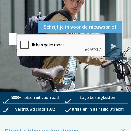
Schrijf je in voor de nieuwsbrief
send
5000+ fietsen uit voorraad
Lage bezorgkosten
check
check
check
check
Vertrouwd sinds 1932
8 filialen in de regio Utrecht

Direct rijden en kortingen