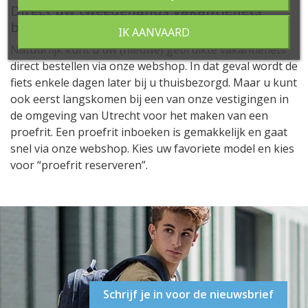
Direct uw tweedehands Vakantiefiets
bestellen of eerst uitproberen?
IK AANVAARD
Natuurlijk kunt u uw (nieuwe) gebruikte vakantiefiets
direct bestellen via onze webshop. In dat geval wordt de
fiets enkele dagen later bij u thuisbezorgd. Maar u kunt
ook eerst langskomen bij een van onze vestigingen in
de omgeving van Utrecht voor het maken van een
proefrit. Een proefrit inboeken is gemakkelijk en gaat
snel via onze webshop. Kies uw favoriete model en kies
voor “proefrit reserveren”.
Schrijf je in voor de nieuwsbrief