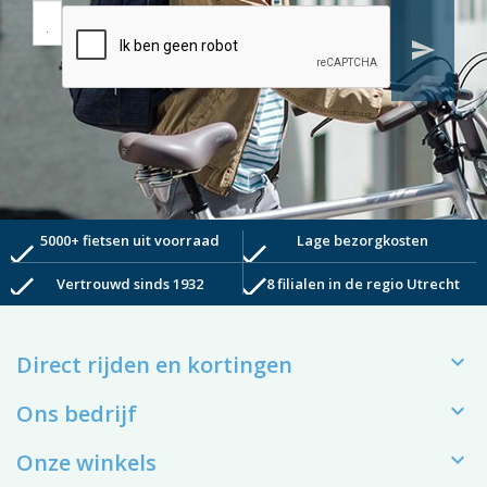
send
5000+ fietsen uit voorraad
Lage bezorgkosten
check
check
check
check
Vertrouwd sinds 1932
8 filialen in de regio Utrecht

Direct rijden en kortingen

Ons bedrijf

Onze winkels