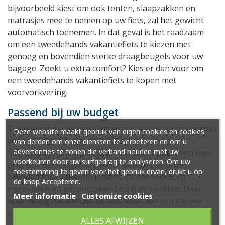
bijvoorbeeld kiest om ook tenten, slaapzakken en
matrasjes mee te nemen op uw fiets, zal het gewicht
automatisch toenemen. In dat geval is het raadzaam
om een tweedehands vakantiefiets te kiezen met
genoeg en bovendien sterke draagbeugels voor uw
bagage. Zoekt u extra comfort? Kies er dan voor om
een tweedehands vakantiefiets te kopen met
voorvorkvering.
Passend bij uw budget
Tweedehands vakantiefietsen zijn automatisch geschikt
Deze website maakt gebruik van eigen cookies en cookies
voor de lagere budgetten. Ideaal om eens een
van derden om onze diensten te verbeteren en om u
advertenties te tonen die verband houden met uw
fietsvakantie uit te proberen. Verwacht naast een lage
voorkeuren door uw surfgedrag te analyseren. Om uw
prijs ook de hoogst mogelijke kwaliteit: al onze
toestemming te geven voor het gebruik ervan, drukt u op
tweedehands vakantiefietsen zijn met veel zorg
de knop Accepteren.
nagekeken en gecontroleerd op hun kwaliteit. Daar
Meer informatie
Customize cookies
waar nodig hebben we de fiets voorzien van nieuwe
onderdelen.
ALLES AFWIJZEN