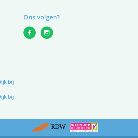
Ons volgen?
jk bij
jk bij