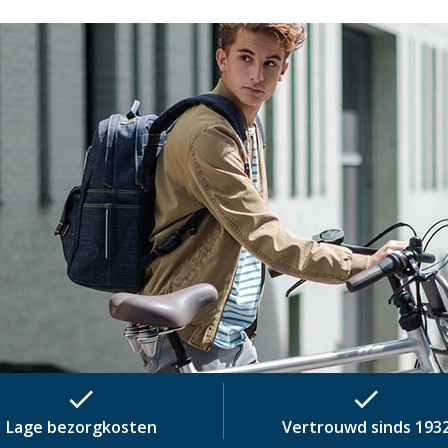
check
check
Lage bezorgkosten
Vertrouwd sinds 193