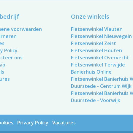
bedrijf
Onze winkels
mene voorwaarden
Fietsenwinkel Vleuten
urneren
Fietsenwinkel Nieuwegein
es
Fietsenwinkel Zeist
y Policy
Fietsenwinkel Houten
cteer ons
Fietsenwinkel Overvecht
ap
Fietsenwinkel Terwijde
ls
Banierhuis Online
ures
Fietsenwinkel Banierhuis Wi
Duurstede - Centrum Wijk
Fietsenwinkel Banierhuis Wi
Duurstede - Voorwijk
ookies
Privacy Policy
Vacatures