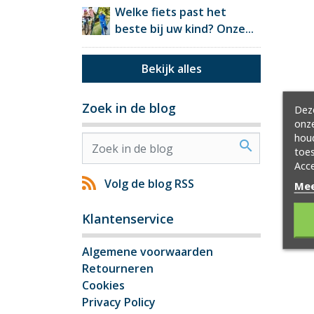
Welke fiets past het
beste bij uw kind? Onze...
Bekijk alles
Zoek in de blog
Deze
onze
hou
search
toes
Acce
Volg de blog RSS
Mee
Klantenservice
Algemene voorwaarden
Retourneren
Cookies
Privacy Policy