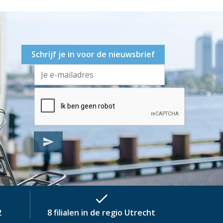
Schrijf je in voor de nieuwsbrief
send
check
2
8 filialen in de regio Utrecht