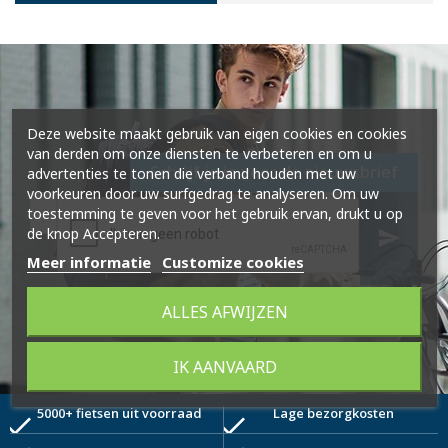
Deze website maakt gebruik van eigen cookies en cookies
van derden om onze diensten te verbeteren en om u
Schrijf je in voor de nieuwsbrief
advertenties te tonen die verband houden met uw
voorkeuren door uw surfgedrag te analyseren. Om uw
toestemming te geven voor het gebruik ervan, drukt u op
de knop Accepteren.
send
Meer informatie
Customize cookies
ALLES AFWIJZEN
IK AANVAARD
5000+ fietsen uit voorraad
Lage bezorgkosten
check
check