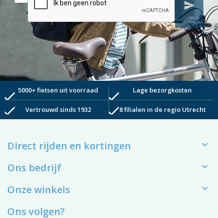
send
5000+ fietsen uit voorraad
Lage bezorgkosten
check
check
check
check
Vertrouwd sinds 1932
8 filialen in de regio Utrecht

Direct rijden en kortingen

Ons bedrijf

Onze winkels
Ons volgen?