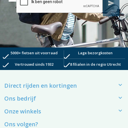
send
5000+ fietsen uit voorraad
Lage bezorgkosten
check
check
check
check
Vertrouwd sinds 1932
8 filialen in de regio Utrecht

Direct rijden en kortingen

Ons bedrijf

Onze winkels
Ons volgen?