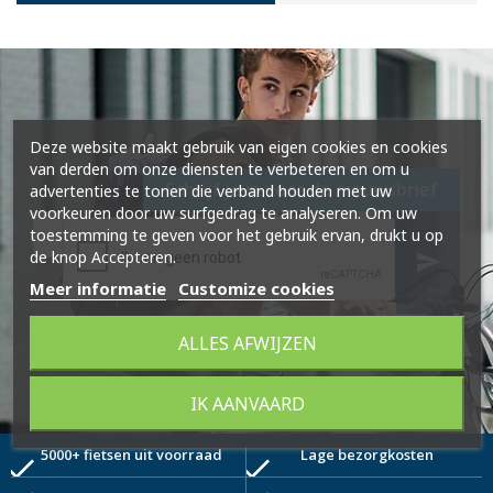
Deze website maakt gebruik van eigen cookies en cookies
van derden om onze diensten te verbeteren en om u
Schrijf je in voor de nieuwsbrief
advertenties te tonen die verband houden met uw
voorkeuren door uw surfgedrag te analyseren. Om uw
toestemming te geven voor het gebruik ervan, drukt u op
de knop Accepteren.
send
Meer informatie
Customize cookies
ALLES AFWIJZEN
IK AANVAARD
5000+ fietsen uit voorraad
Lage bezorgkosten
check
check