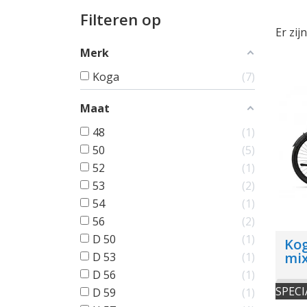
Filteren op
Er zij
Merk
Koga
7
Maat
48
1
50
5
52
1
53
2
54
1
56
2
D 50
1
Ko
mix
D 53
1
D 56
1
SPECI
D 59
1