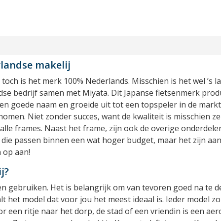
landse makelij
, toch is het merk 100% Nederlands. Misschien is het wel ’s
dse bedrijf samen met Miyata. Dit Japanse fietsenmerk pro
 goede naam en groeide uit tot een topspeler in de markt.
omen. Niet zonder succes, want de kwaliteit is misschien z
alle frames. Naast het frame, zijn ook de overige onderdele
 die passen binnen een wat hoger budget, maar het zijn aan 
n op aan!
j?
ten gebruiken. Het is belangrijk om van tevoren goed na te d
alt het model dat voor jou het meest ideaal is. Ieder model 
r een ritje naar het dorp, de stad of een vriendin is een 