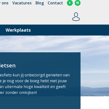
 ons
Vacatures
Blog
Contact
Werkplaats
ietsen
sfiets kun jij onbezorgd genieten van
die je nog voor de boeg hebt met jouw
van uitermate hoge kwaliteit en geeft
zier zonder omkijken!