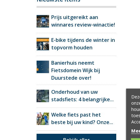
Prijs uitgereikt aan
winnares review-winactie!
E-bike tijdens de winter in
topvorm houden
Banierhuis neemt
Fietsdomein Wijk bij
Duurstede over!
Onderhoud van uw
Deze
stadsfiets: 4 belangrijke...
onze
hou
Welke fiets past het
toes
Acce
beste bij uw kind? Onze...
Mee