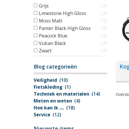
Grijs
1
Limestone High Gloss
1
Moss Matt
1
Panter Black High Gloss
2
Peacock Blue
1
Vulcan Black
1
Zwart
1
Kog
Blog categorieën
Veiligheid
(10)
Fietskleding
(1)
Techniek en materialen
(14)
Overzic
Meten en weten
(4)
Hoe kan ik ....
(18)
Service
(12)
Nieuwste items