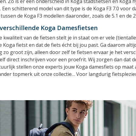
en. Zo is er een onderscheid in Koga stadsfietsen en Koga h
Een schitterend model van dit type is de Koga F3 7.0 voor dam
 tussen de Koga F3 modellen daaronder, zoals de 5.1 en de 2.
 verschillende Koga Damesfietsen
waliteit van de fietsen stelt je in staat om er vele (tiental
Koga fietst en dat de fiets écht bij jou past. Ga daarom altij
 zo groot zijn, alleen door zelf te fietsen ervaar je het versch
ezelf direct inschrijven voor een proefrit. Wij zorgen dan dat 
uurlijk stellen onze experts jouw Koga damesfiets op maat a
 ander topmerk uit onze collectie… Voor langdurig fietsplezi