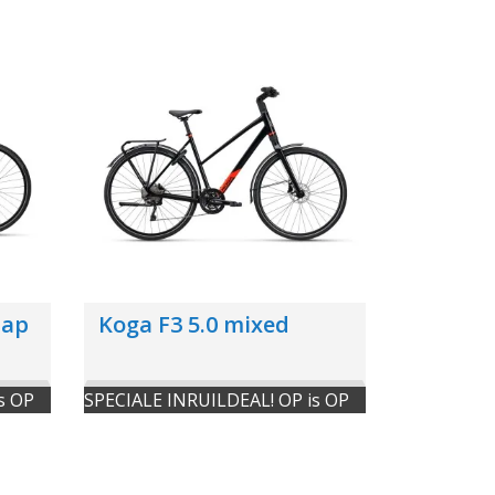
tap
Koga F3 5.0 mixed
s OP
SPECIALE INRUILDEAL! OP is OP