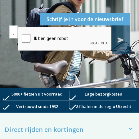
Schrijf je in voor de nieuwsbrief
send
5000+ fietsen uit voorraad
Lage bezorgkosten
check
check
check
check
Vertrouwd sinds 1932
8 filialen in de regio Utrecht

Direct rijden en kortingen