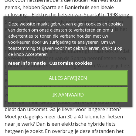
gemak, hebben Sparta en Banierhuis een ideale
oplossing… Elektrische fietsen van Sparta! In 1998 ging
Sparta de boeken in als de eerste producent die een
Deze website maakt gebruik van eigen cookies en cookies
elektrische fiets op de markt bracht. Nog steeds is het
van derden om onze diensten te verbeteren en om u
merk een belangrijke speler op de markt van
advertenties te tonen die verband houden met uw
voorkeuren door uw surfgedrag te analyseren. Om uw
elektrische fietsen! Niet alleen omdat Sparta vaak
toestemming te geven voor het gebruik ervan, drukt u op
nieuwe innovatieve snufjes uitbrengt, maar ook omdat
de knop Accepteren.
de elektrische variant van de Sparta herenfietsen een
Meer informatie
Customize cookies
prima prijs-kwaliteitverhouding kennen. Waar je je fiets
ook voor wilt gaan gebruiken, de kans is groot dat er
ALLES AFWIJZEN
een elektrische Sparta herenfiets is die bij jouw
fietsgedrag past. Wil je bijvoorbeeld een fiets kopen
voor naar de stad, korte afstanden naar de werk en zo
IK AANVAARD
nu en dan naar de sportclub? Een e-bike stadsfiets
biedt dan uitkomst. Ga je liever voor langere ritten?
Moet je dagelijks meer dan 30 á 40 kilometer fietsen
naar je werk? Dan is een elektrische hybride fiets
hetgeen je zoekt. En overbrug je deze afstanden het