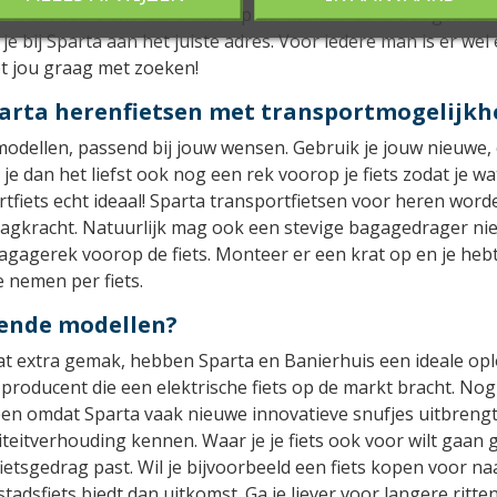
erk dat een elektrische fiets op de markt bracht. Dat gebeurd
 je bij Sparta aan het juiste adres. Voor iedere man is er wel
pt jou graag met zoeken!
rta herenfietsen met transportmogelijkh
 modellen, passend bij jouw wensen. Gebruik je jouw nieuwe, 
 je dan het liefst ook nog een rek voorop je fiets zodat je 
tfiets echt ideaal! Sparta transportfietsen voor heren wo
raagkracht. Natuurlijk mag ook een stevige bagagedrager n
 bagagerek voorop de fiets. Monteer er een krat op en je heb
e nemen per fiets.
lende modellen?
t extra gemak, hebben Sparta en Banierhuis een ideale oplo
 producent die een elektrische fiets op de markt bracht. Nog
lleen omdat Sparta vaak nieuwe innovatieve snufjes uitbreng
teitverhouding kennen. Waar je je fiets ook voor wilt gaan 
 fietsgedrag past. Wil je bijvoorbeeld een fiets kopen voor 
tadsfiets biedt dan uitkomst. Ga je liever voor langere ritte