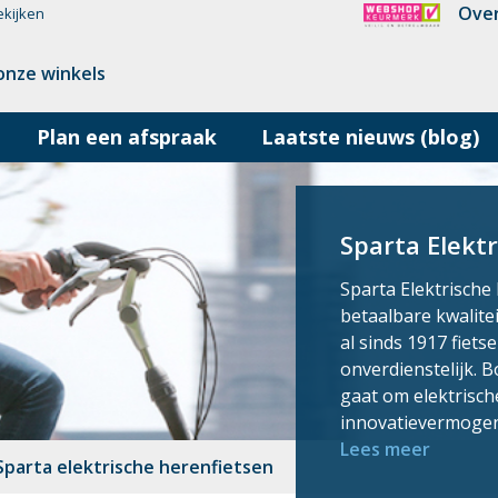
Over
ekijken
onze winkels
Plan een afspraak
Laatste nieuws (blog)
Sparta Elekt
Sparta Elektrische 
betaalbare kwalite
al sinds 1917 fiets
onverdienstelijk. B
gaat om elektrische
innovatievermogen
Lees meer
Sparta elektrische herenfietsen