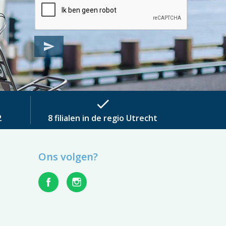
send
check
2
8 filialen in de regio Utrecht
Ons volgen?