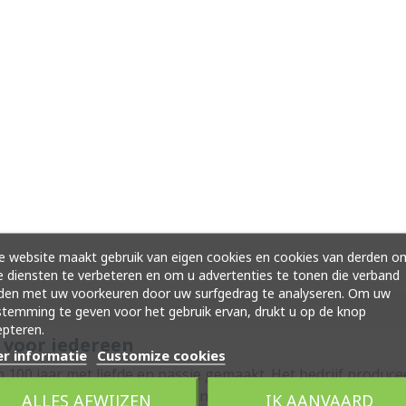
 website maakt gebruik van eigen cookies en cookies van derden o
 diensten te verbeteren en om u advertenties te tonen die verband
den met uw voorkeuren door uw surfgedrag te analyseren. Om uw
temming te geven voor het gebruik ervan, drukt u op de knop
pteren.
 voor iedereen
r informatie
Customize cookies
00 jaar met liefde en passie gemaakt. Het bedrijf produceer
treft nieuwe concepten, een net iets andere toepassing van
ALLES AFWIJZEN
IK AANVAARD