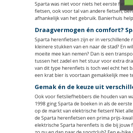
Sparta was niet voor niets het eerste fietsm
fietsen, ook voor tal van andere fietsen, ben
afhankelijk van het gebruik. Banierhuis hel
Draagvermogen én comfort? Spa
Sparta herenfietsen zijn er in verschillende
kleinere stukken van en naar de stad? En wil
moeite mee kan nemen? Dan is een transpor
tussen het zadel en het stuur voor extra d
van dit type herenfiets is toch wel echt het
een krat bier is voortaan gemakkelijk mee t
Gemak én de keuze uit verschil
Ook voor fietsliefhebbers die houden van wa
1998 ging Sparta de boeken in als de eerste
op de markt van elektrische fietsen! Niet a
de Sparta herenfietsen een prima prijs-kwali
elektrische Sparta herenfiets is die bij jouw
zo nu en dan naar de sportclub? Een e-bike s