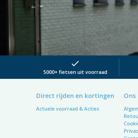
check
5000+ fietsen uit voorraad
Direct rijden en kortingen
Ons 
Actuele voorraad & Acties
Alge
Reto
Cooki
Privac