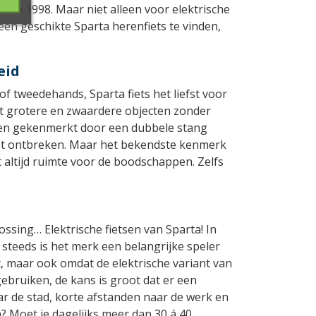
e in 1998. Maar niet alleen voor elektrische
 een geschikte Sparta herenfiets te vinden,
eid
of tweedehands, Sparta fiets het liefst voor
wat grotere en zwaardere objecten zonder
rden gekenmerkt door een dubbele stang
iet ontbreken. Maar het bekendste kenmerk
t altijd ruimte voor de boodschappen. Zelfs
ssing… Elektrische fietsen van Sparta! In
 steeds is het merk een belangrijke speler
t, maar ook omdat de elektrische variant van
gebruiken, de kans is groot dat er een
naar de stad, korte afstanden naar de werk en
n? Moet je dagelijks meer dan 30 á 40