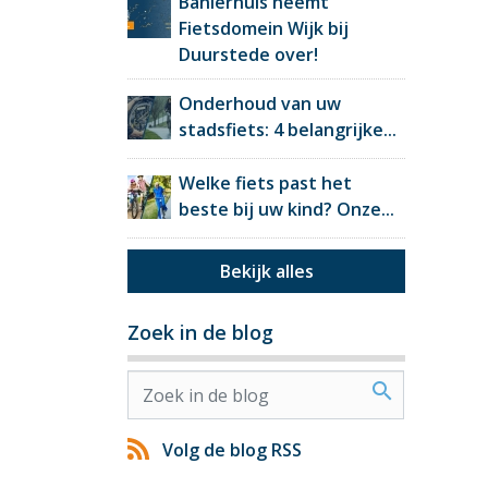
Banierhuis neemt
Fietsdomein Wijk bij
Duurstede over!
Onderhoud van uw
stadsfiets: 4 belangrijke...
Welke fiets past het
beste bij uw kind? Onze...
Bekijk alles
Zoek in de blog
search
Volg de blog RSS