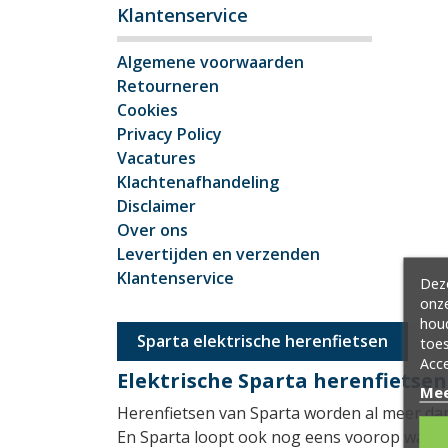
Klantenservice
Algemene voorwaarden
Retourneren
Cookies
Privacy Policy
Vacatures
Klachtenafhandeling
Disclaimer
Over ons
Levertijden en verzenden
Klantenservice
Deze
onze
hou
Sparta elektrische herenfietsen
toes
Acce
Elektrische Sparta herenfietsen
Mee
Herenfietsen van Sparta worden al meer dan 1
En Sparta loopt ook nog eens voorop wat be