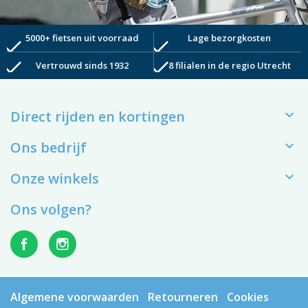
5000+ fietsen uit voorraad
Lage bezorgkosten
check
check
check
check
Vertrouwd sinds 1932
8 filialen in de regio Utrecht

Direct rijden en kortingen

Ons bedrijf

Onze winkels
Ons volgen?
Algemene voorwaarden
Retourneren
Cookies