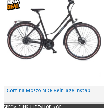
Cortina Mozzo ND8 Belt lage instap
SPECIALE INRUILDEAL! OP is OP