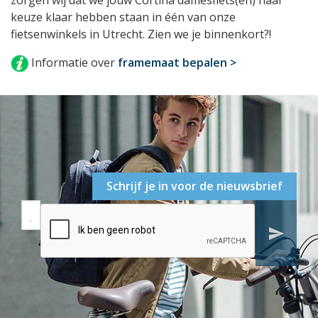
keuze klaar hebben staan in één van onze
fietsenwinkels in Utrecht. Zien we je binnenkort?!
Informatie over
framemaat bepalen >
Schrijf je in voor de nieuwsbrief
send