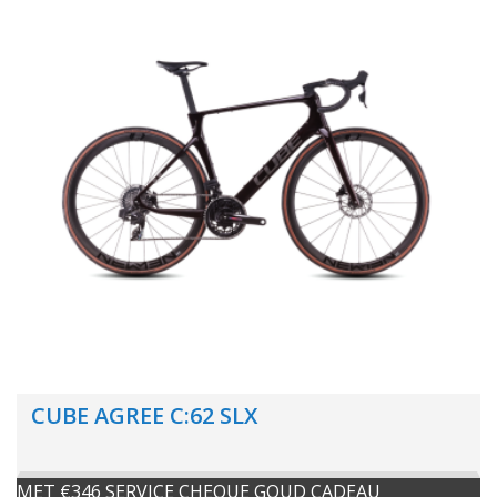
CUBE AGREE C:62 SLX
MET €346 SERVICE CHEQUE GOUD CADEAU