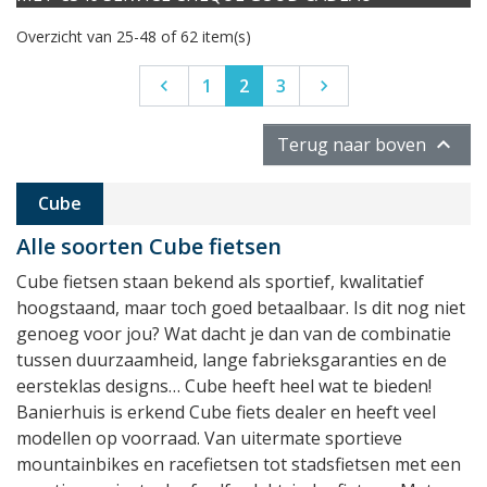
Overzicht van 25-48 of 62 item(s)
Vorige
Volgende
1
2
3



Terug naar boven
Cube
Alle soorten Cube fietsen
Cube fietsen staan bekend als sportief, kwalitatief
hoogstaand, maar toch goed betaalbaar. Is dit nog niet
genoeg voor jou? Wat dacht je dan van de combinatie
tussen duurzaamheid, lange fabrieksgaranties en de
eersteklas designs… Cube heeft heel wat te bieden!
Banierhuis is erkend Cube fiets dealer en heeft veel
modellen op voorraad. Van uitermate sportieve
mountainbikes en racefietsen tot stadsfietsen met een