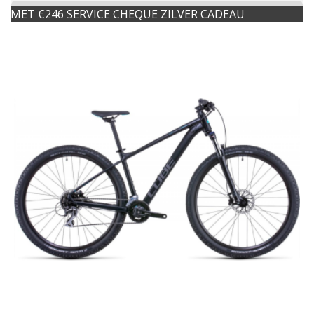
MET €246 SERVICE CHEQUE ZILVER CADEAU