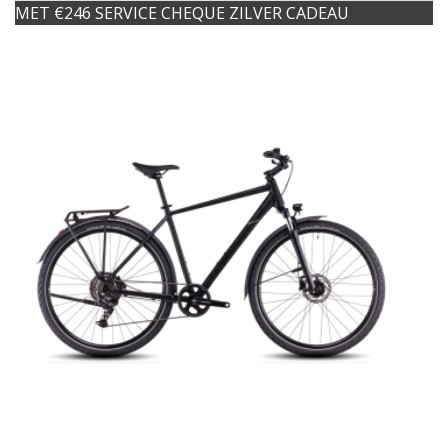
MET €246 SERVICE CHEQUE ZILVER CADEAU