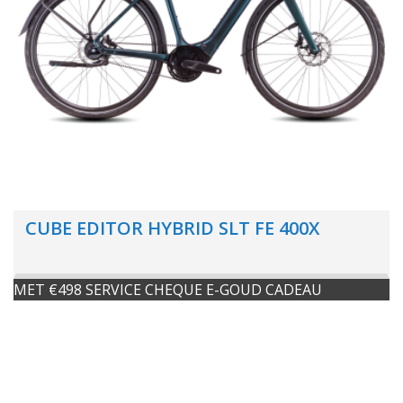
CUBE EDITOR HYBRID SLT FE 400X
MET €498 SERVICE CHEQUE E-GOUD CADEAU