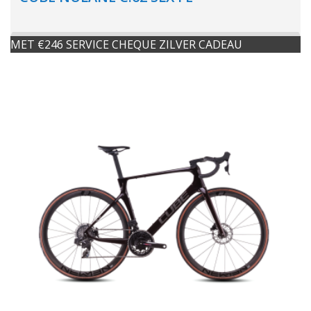
MET €246 SERVICE CHEQUE ZILVER CADEAU