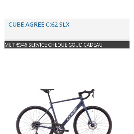
CUBE AGREE C:62 SLX
MET €346 SERVICE CHEQUE GOUD CADEAU