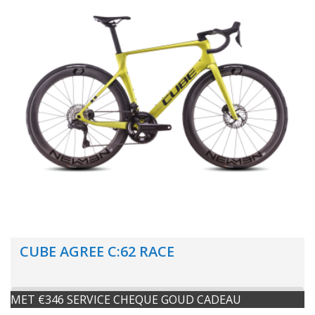
CUBE AGREE C:62 RACE
MET €346 SERVICE CHEQUE GOUD CADEAU