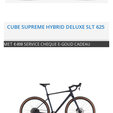
CUBE SUPREME HYBRID DELUXE SLT 625
MET €498 SERVICE CHEQUE E-GOUD CADEAU