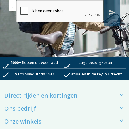
send
5000+ fietsen uit voorraad
Lage bezorgkosten
check
check
check
check
Vertrouwd sinds 1932
8 filialen in de regio Utrecht

Direct rijden en kortingen

Ons bedrijf

Onze winkels