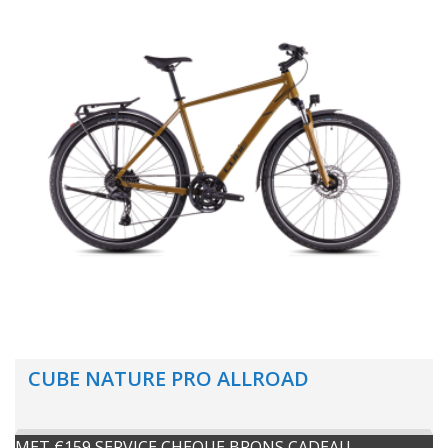
CUBE NATURE PRO ALLROAD
MET €159 SERVICE CHEQUE BRONS CADEAU