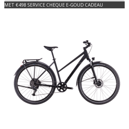
MET €498 SERVICE CHEQUE E-GOUD CADEAU