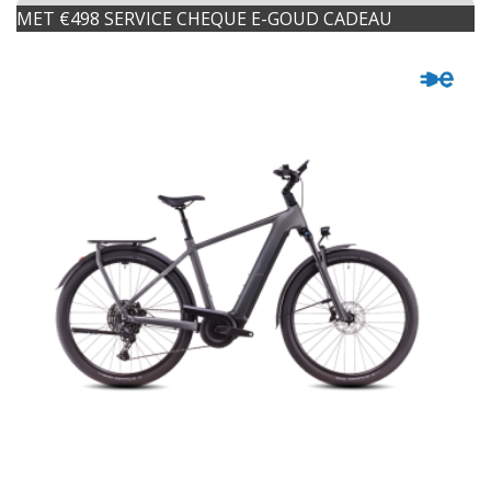
MET €498 SERVICE CHEQUE E-GOUD CADEAU