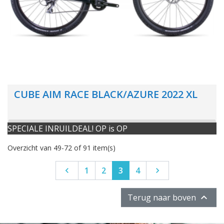
CUBE AIM RACE BLACK/AZURE 2022 XL
SPECIALE INRUILDEAL! OP is OP
Overzicht van 49-72 of 91 item(s)
Vorige
Volgende
1
2
3
4



Terug naar boven