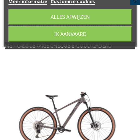
Meer informatie
Customize cookies
ALLES AFWIJZEN
CUBE SUPREME HYBRID COMFORT SLX
625
IK AANVAARD
MET €498 SERVICE CHEQUE E-GOUD CADEAU