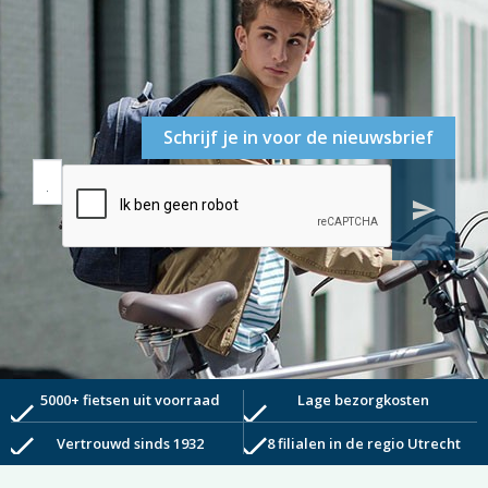
Schrijf je in voor de nieuwsbrief
send
5000+ fietsen uit voorraad
Lage bezorgkosten
check
check
check
check
Vertrouwd sinds 1932
8 filialen in de regio Utrecht