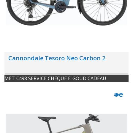
Cannondale Tesoro Neo Carbon 2
MET €498 SERVICE CHEQUE E-GOUD CADEAU