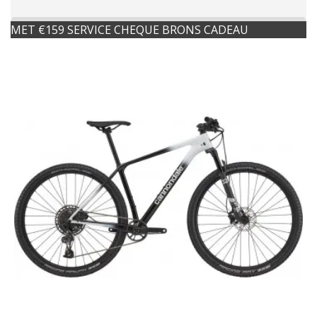
MET €159 SERVICE CHEQUE BRONS CADEAU