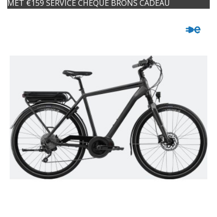
MET €159 SERVICE CHEQUE BRONS CADEAU