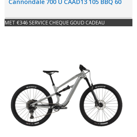
Cannondale 700 U CAAD13 105 BBQ 60
MET €346 SERVICE CHEQUE GOUD CADEAU