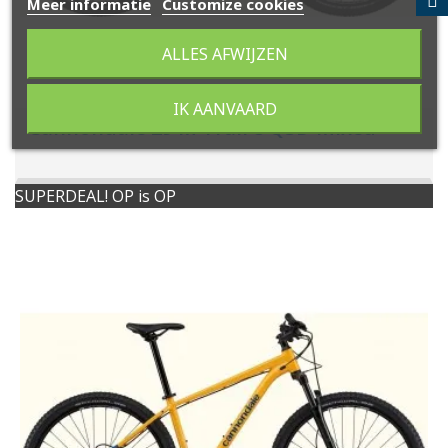
Meer informatie
Customize cookies
ALLES AFWIJZEN
IK AANVAARD
Cannondale 29 M Trail 8 QSD Mixed
SUPERDEAL! OP is OP