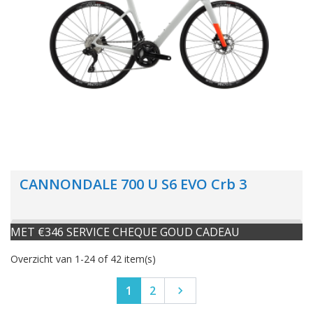
CANNONDALE 700 U S6 EVO Crb 3
MET €346 SERVICE CHEQUE GOUD CADEAU
Overzicht van 1-24 of 42 item(s)
Volgende
1
2
